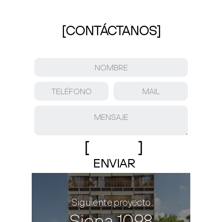
[CONTÁCTANOS]
[
]
Alternative:
Siguiente proyecto
Siena 1098