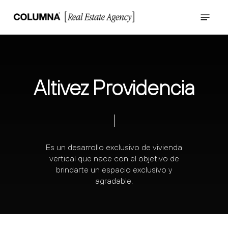
Skip
Menu
to
main
content
A
l
t
i
v
e
z
P
r
o
v
i
d
e
n
c
i
a
Es
un
desarrollo
exclusivo
de
vivienda
vertical
que
nace
con
el
objetivo
de
brindarte
un
espacio
exclusivo
y
agradable.