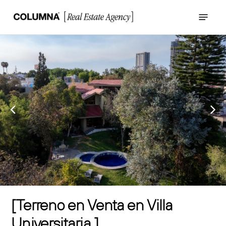
Skip
Menu
to
main
content
Terreno en Venta en Villa
Universitaria